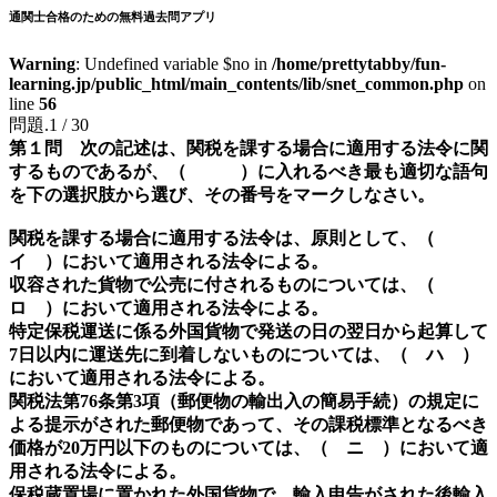
通関士合格のための無料過去問アプリ
Warning
: Undefined variable $no in
/home/prettytabby/fun-
learning.jp/public_html/main_contents/lib/snet_common.php
on
line
56
問題.1 / 30
第１問 次の記述は、関税を課する場合に適用する法令に関
するものであるが、（ ）に入れるべき最も適切な語句
を下の選択肢から選び、その番号をマークしなさい。
関税を課する場合に適用する法令は、原則として、（
イ ）において適用される法令による。
収容された貨物で公売に付されるものについては、（
ロ ）において適用される法令による。
特定保税運送に係る外国貨物で発送の日の翌日から起算して
7日以内に運送先に到着しないものについては、（ ハ ）
において適用される法令による。
関税法第76条第3項（郵便物の輸出入の簡易手続）の規定に
よる提示がされた郵便物であって、その課税標準となるべき
価格が20万円以下のものについては、（ ニ ）において適
用される法令による。
保税蔵置場に置かれた外国貨物で、輸入申告がされた後輸入