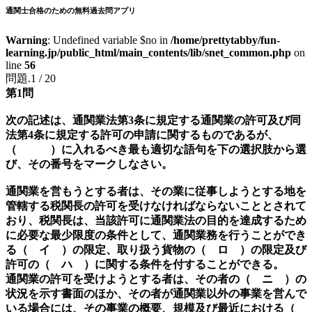
通関士合格のための無料過去問アプリ
Warning
: Undefined variable $no in
/home/prettytabby/fun-
learning.jp/public_html/main_contents/lib/snet_common.php
on
line
56
問題.1 / 20
第1問
次の記述は、通関業法第3条に規定する通関業の許可及び同
法第4条に規定する許可の申請に関するものであるが、
（ ）に入れるべき最も適切な語句を下の選択肢から選
び、その番号をマークしなさい。
通関業を営もうとする者は、その業に従事しようとする地を
管轄する税関長の許可を受けなければならないこととされて
おり、税関長は、当該許可に通関業法の目的を達成するため
に必要な最少限度の条件として、通関業務を行うことができ
る（ イ ）の限定、取り扱う貨物の（ ロ ）の限定及び
許可の（ ハ ）に関する条件を付することができる。
通関業の許可を受けようとする者は、その者の（ ニ ）の
状況を示す書面のほか、その者が通関業以外の事業を営んで
いる場合には、その事業の概要、規模及び最近における（