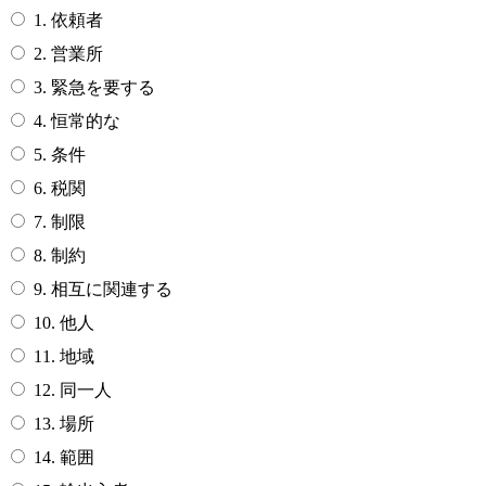
1. 依頼者
2. 営業所
3. 緊急を要する
4. 恒常的な
5. 条件
6. 税関
7. 制限
8. 制約
9. 相互に関連する
10. 他人
11. 地域
12. 同一人
13. 場所
14. 範囲