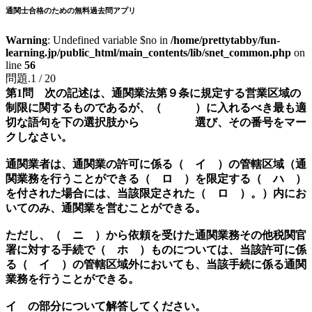
通関士合格のための無料過去問アプリ
Warning
: Undefined variable $no in
/home/prettytabby/fun-
learning.jp/public_html/main_contents/lib/snet_common.php
on
line
56
問題.1 / 20
第1問 次の記述は、通関業法第９条に規定する営業区域の
制限に関するものであるが、（ ）に入れるべき最も適
切な語句を下の選択肢から 選び、その番号をマー
クしなさい。
通関業者は、通関業の許可に係る（ イ ）の管轄区域（通
関業務を行うことができる（ ロ ）を限定する（ ハ ）
を付された場合には、当該限定された（ ロ ）。）内にお
いてのみ、通関業を営むことができる。
ただし、（ ニ ）から依頼を受けた通関業務その他税関官
署に対する手続で（ ホ ）ものについては、当該許可に係
る（ イ ）の管轄区域外においても、当該手続に係る通関
業務を行うことができる。
イ の部分について解答してください。