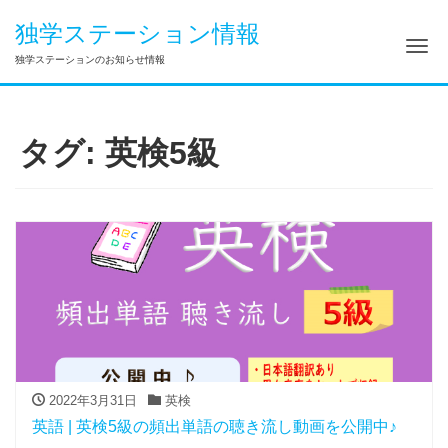
独学ステーション情報
ナ
独学ステーションのお知らせ情報
タグ:
英検5級
2022年3月31日
英検
英語 | 英検5級の頻出単語の聴き流し動画を公開中♪