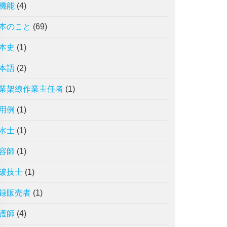
機能
(4)
本のこと
(69)
本史
(1)
本語
(2)
業架線作業主任者
(1)
用例
(1)
水士
(1)
容師
(1)
破技士
(1)
録販売者
(1)
護師
(4)