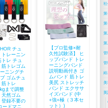
社
第
第
第
第
【プロ監修×耐
UHOR チュ
久性試験済】 ヒ
管
 トレーニン
ップバンド トレ
筋トレ チュ
管
ーニングバンド
 筋トレゴム
説明動画付き ゴ
レーニングチ
給
ムバンド 筋トレ
ブ ゴムチュ
美尻 ストレッチ
美
 筋トレ
バンド エクササ
.5kgまで調整
英
イズバンド (中
 天然ゴム
+強+極（３本セ
 登録不要の
ット）)
コードマニ