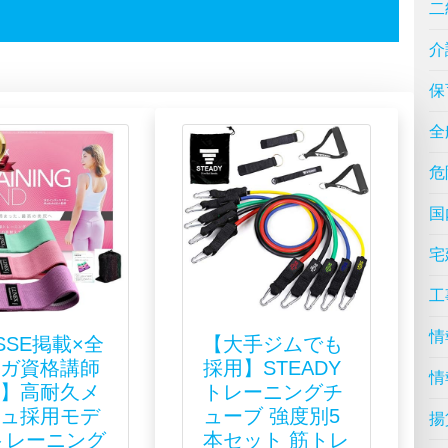
二
介
保
全
危
国
宅
工
情
SSE掲載×全
【大手ジムでも
ヨガ資格講師
採用】STEADY
情
修】高耐久メ
トレーニングチ
シュ採用モデ
ューブ 強度別5
揚
トレーニング
本セット 筋トレ