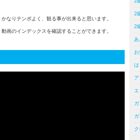
2
2
、かなりテンポよく、観る事が出来ると思います。
2
で、動画のインデックスを確認することができます。
あ
お
は
ア
エ
ガ
ガ
ク