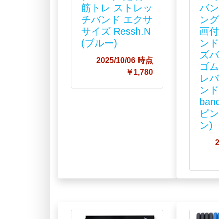
筋トレ ストレッ
バン
チバンド エクサ
ン
サイズ Ressh.N
画付
(ブルー)
ンド
ズバ
2025/10/06 時点
ゴム
￥1,780
レバ
ンド 
ban
ピン
ン)