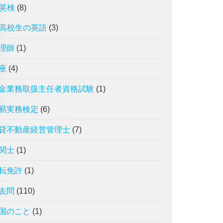
英検
(8)
高校生の英語
(3)
理師
(1)
座
(4)
金業務取扱主任者資格試験
(1)
易実務検定
(6)
貸不動産経営管理士
(7)
関士
(1)
転免許
(1)
去問
(110)
国のこと
(1)