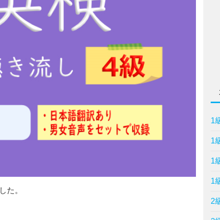
1
1
1
1
した。
2