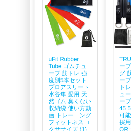
uFit Rubber
TR
Tube ゴムチュ
ーブ
ーブ 筋トレ 強
グ 
度別5本セット
ーブ
プロアスリート
ト
水谷隼 愛用 天
ュー
然ゴム 臭くない
ーブ
収納袋 使い方動
45
画 トレーニング
可能
フィットネス エ
採用
クササイズ (1)
QR