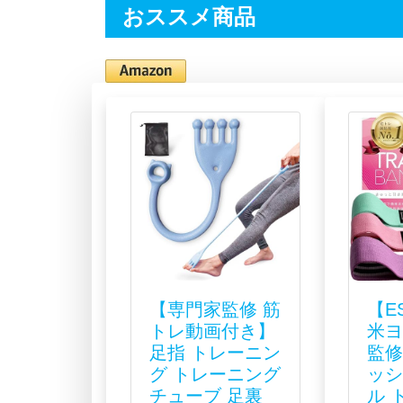
おススメ商品
【専門家監修 筋
【E
トレ動画付き】
米
足指 トレーニン
監
グ トレーニング
ッ
チューブ 足裏
ル 