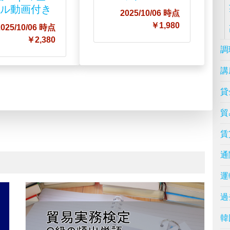
アル動画付き
2025/10/06 時点
￥1,980
2025/10/06 時点
￥2,380
調
講
貸
貿
賃
通
運
過
韓