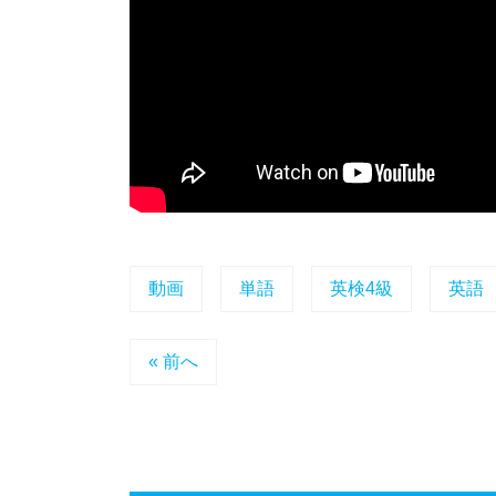
動画
単語
英検4級
英語
« 前へ