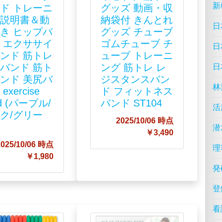
新
ド トレーニ
グッズ 動画・収
グ説明書＆動
納袋付 きんとれ
日
き ヒップバ
グッズ チューブ
 エクササイ
ゴムチューブ チ
日
ンド 筋トレ
ューブ トレーニ
バンド 筋ト
ング 筋トレ レ
日
ンド 美尻バ
ジスタンスバン
林
exercise
ド フィットネス
d (パープル/
バンド ST104
活
ク/グリー
2025/10/06 時点
潜
￥3,490
2025/10/06 時点
理
￥1,980
発
登
看