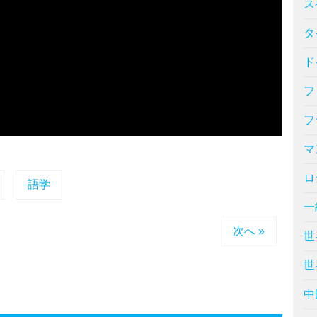
ス
タ
ド
フ
フ
マ
ロ
語学
一
次へ »
世
世
中