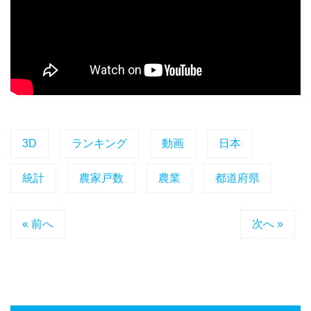
3D
ランキング
動画
日本
統計
農家戸数
農業
都道府県
« 前へ
次へ »