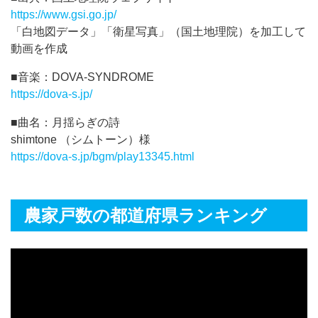
https://www.gsi.go.jp/
「白地図データ」「衛星写真」（国土地理院）を加工して
動画を作成
■音楽：DOVA-SYNDROME
https://dova-s.jp/
■曲名：月揺らぎの詩
shimtone （シムトーン）様
https://dova-s.jp/bgm/play13345.html
農家戸数の都道府県ランキング