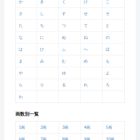
か
き
く
け
こ
さ
し
す
せ
そ
た
ち
つ
て
と
な
に
ぬ
ね
の
は
ひ
ふ
へ
ほ
ま
み
む
め
も
や
ゆ
よ
ら
り
る
れ
ろ
わ
画数別一覧
1画
2画
3画
4画
5画
6画
7画
8画
9画
10画