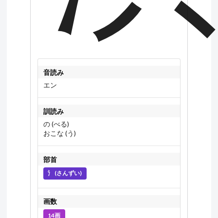
音読み
エン
訓読み
の (べる)
おこな (う)
部首
氵 (さんずい)
画数
14画