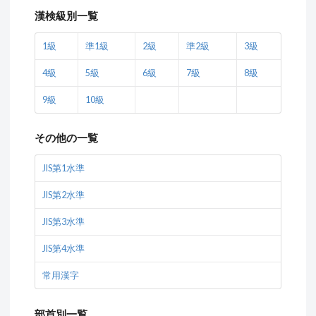
漢検級別一覧
1級
準1級
2級
準2級
3級
4級
5級
6級
7級
8級
9級
10級
その他の一覧
JIS第1水準
JIS第2水準
JIS第3水準
JIS第4水準
常用漢字
部首別一覧