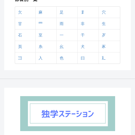
欠
麻
足
𧾷
穴
甘
罒
雨
非
生
石
至
一
干
歹
頁
糸
幺
犬
豕
彐
入
色
曰
廴