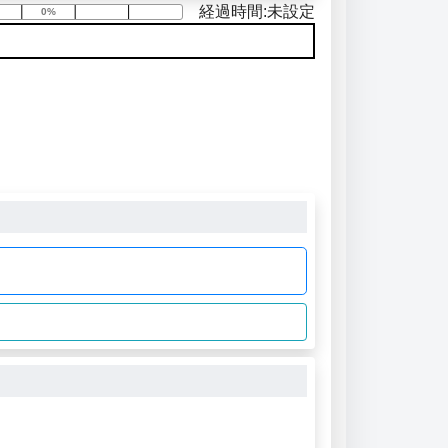
経過時間:未設定
0%
0%