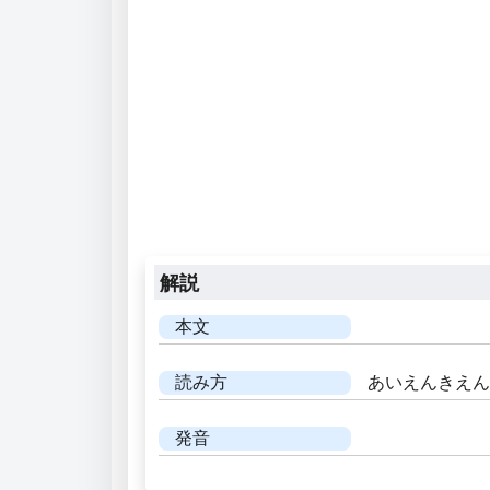
解説
本文
読み方
あいえんきえん
発音