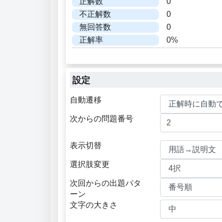
正解数
0
不正解数
0
無回答数
0
正解率
0%
設定
自動遷移
次からの問題番号
表示切替
選択肢変更
次回からの出題パタ
ーン
文字の大きさ