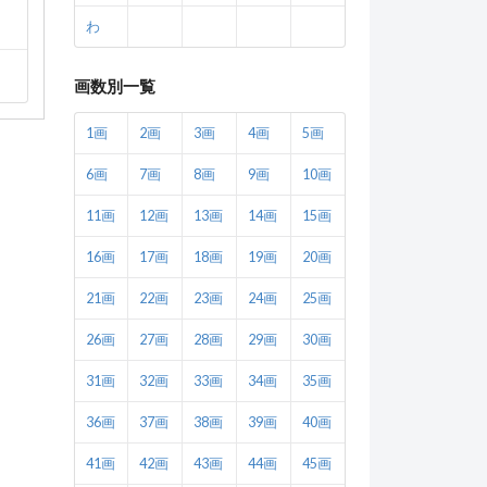
わ
画数別一覧
1画
2画
3画
4画
5画
6画
7画
8画
9画
10画
11画
12画
13画
14画
15画
16画
17画
18画
19画
20画
21画
22画
23画
24画
25画
26画
27画
28画
29画
30画
31画
32画
33画
34画
35画
36画
37画
38画
39画
40画
41画
42画
43画
44画
45画