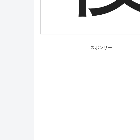
スポンサー