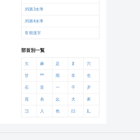
JIS第3水準
JIS第4水準
常用漢字
部首別一覧
欠
麻
足
𧾷
穴
甘
罒
雨
非
生
石
至
一
干
歹
頁
糸
幺
犬
豕
彐
入
色
曰
廴