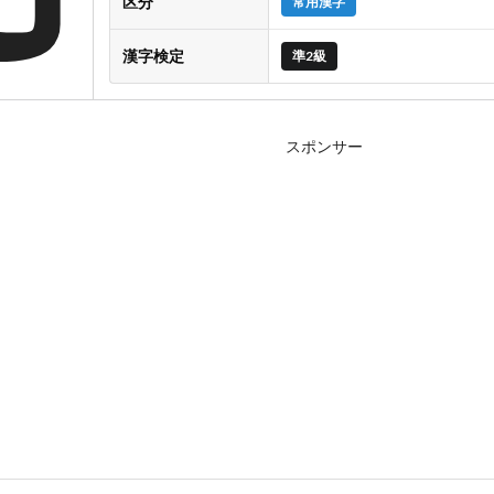
区分
常用漢字
漢字検定
準2級
スポンサー