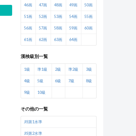
46画
47画
48画
49画
50画
51画
52画
53画
54画
55画
56画
57画
58画
59画
60画
61画
62画
63画
64画
漢検級別一覧
1級
準1級
2級
準2級
3級
4級
5級
6級
7級
8級
9級
10級
その他の一覧
JIS第1水準
JIS第2水準