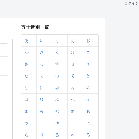
ログイン
五十音別一覧
あ
い
う
え
お
か
き
く
け
こ
さ
し
す
せ
そ
た
ち
つ
て
と
な
に
ぬ
ね
の
は
ひ
ふ
へ
ほ
ま
み
む
め
も
や
ゆ
よ
ら
り
る
れ
ろ