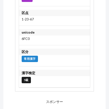
区点
1-23-67
unicode
6FC0
区分
常用漢字
漢字検定
5級
スポンサー