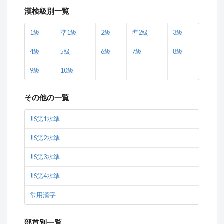
漢検級別一覧
1級
準1級
2級
準2級
3級
4級
5級
6級
7級
8級
9級
10級
その他の一覧
JIS第1水準
JIS第2水準
JIS第3水準
JIS第4水準
常用漢字
部首別一覧