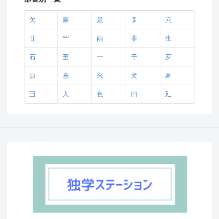
欠
麻
足
𧾷
穴
甘
罒
雨
非
生
石
至
一
干
歹
頁
糸
幺
犬
豕
彐
入
色
曰
廴