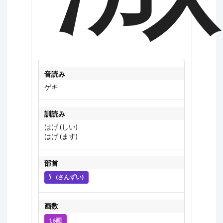
音読み
ゲキ
訓読み
はげ (しい)
はげ (ます)
部首
氵 (さんずい)
画数
16画