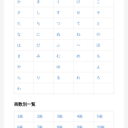
か
き
く
け
こ
さ
し
す
せ
そ
た
ち
つ
て
と
な
に
ぬ
ね
の
は
ひ
ふ
へ
ほ
ま
み
む
め
も
や
ゆ
よ
ら
り
る
れ
ろ
わ
画数別一覧
1画
2画
3画
4画
5画
6画
7画
8画
9画
10画