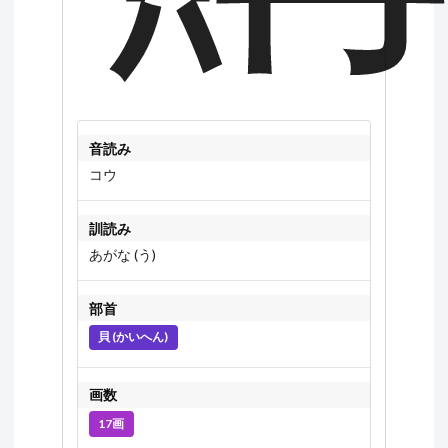
音読み
コウ
訓読み
あがな (う)
部首
貝 (かいへん)
画数
17画