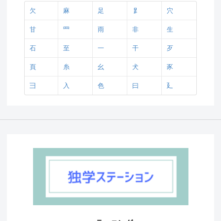
欠
麻
足
𧾷
穴
甘
罒
雨
非
生
石
至
一
干
歹
頁
糸
幺
犬
豕
彐
入
色
曰
廴