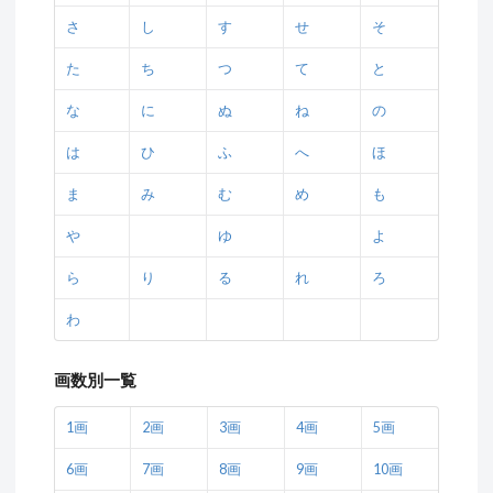
さ
し
す
せ
そ
た
ち
つ
て
と
な
に
ぬ
ね
の
は
ひ
ふ
へ
ほ
ま
み
む
め
も
や
ゆ
よ
ら
り
る
れ
ろ
わ
画数別一覧
1画
2画
3画
4画
5画
6画
7画
8画
9画
10画