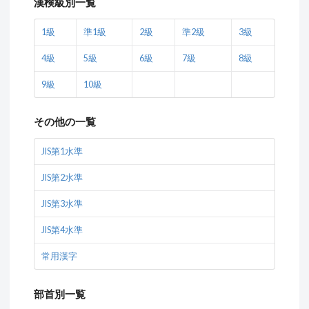
漢検級別一覧
1級
準1級
2級
準2級
3級
4級
5級
6級
7級
8級
9級
10級
その他の一覧
JIS第1水準
JIS第2水準
JIS第3水準
JIS第4水準
常用漢字
部首別一覧