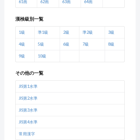
61画
62画
63画
64画
漢検級別一覧
1級
準1級
2級
準2級
3級
4級
5級
6級
7級
8級
9級
10級
その他の一覧
JIS第1水準
JIS第2水準
JIS第3水準
JIS第4水準
常用漢字