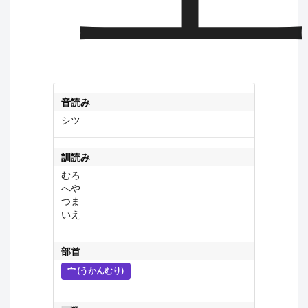
音読み
シツ
訓読み
むろ
へや
つま
いえ
部首
宀 (うかんむり)