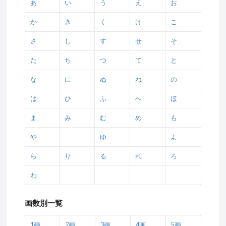
あ
い
う
え
お
か
き
く
け
こ
さ
し
す
せ
そ
た
ち
つ
て
と
な
に
ぬ
ね
の
は
ひ
ふ
へ
ほ
ま
み
む
め
も
や
ゆ
よ
ら
り
る
れ
ろ
わ
画数別一覧
1画
2画
3画
4画
5画