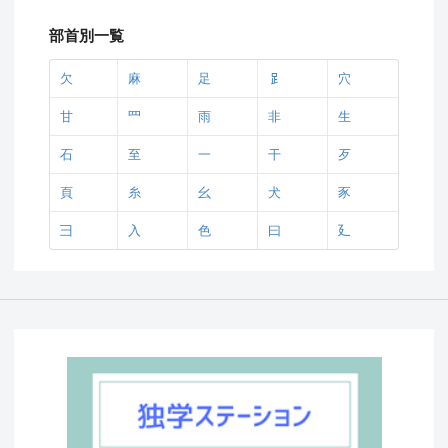
部首別一覧
欠
麻
足
𧾷
穴
甘
罒
雨
非
生
石
至
一
干
歹
頁
糸
幺
犬
豕
彐
入
色
曰
廴