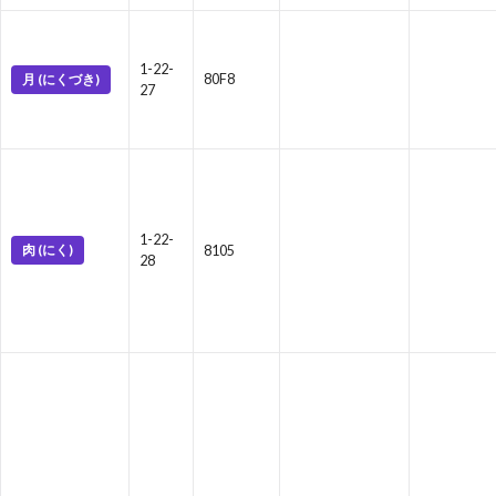
1-22-
月 (にくづき)
80F8
27
1-22-
肉 (にく)
8105
28