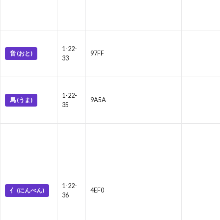
1-22-
音 (おと)
97FF
33
1-22-
馬 (うま)
9A5A
35
1-22-
亻 (にんべん)
4EF0
36