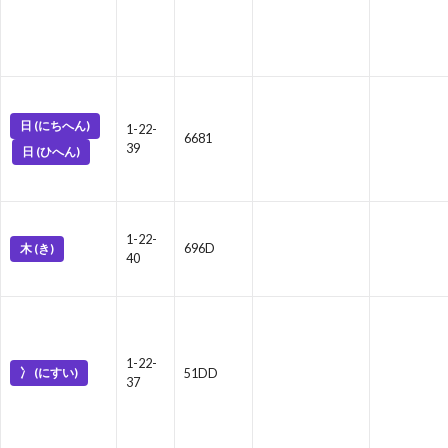
日 (にちへん)
1-22-
6681
39
日 (ひへん)
1-22-
木 (き)
696D
40
1-22-
冫 (にすい)
51DD
37