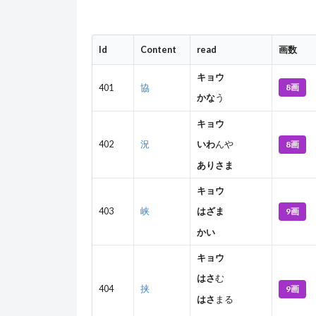
Id
Content
read
画数
キョウ
8画
401
協
かな
う
キョウ
8画
402
況
いわ
んや
ありさま
キョウ
9画
403
峡
はざま
かい
キョウ
はさ
む
9画
404
挟
はさ
まる