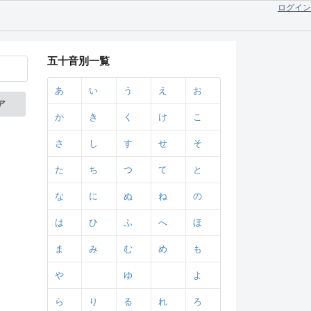
ログイン
五十音別一覧
あ
い
う
え
お
ア
か
き
く
け
こ
さ
し
す
せ
そ
た
ち
つ
て
と
な
に
ぬ
ね
の
は
ひ
ふ
へ
ほ
ま
み
む
め
も
や
ゆ
よ
ら
り
る
れ
ろ