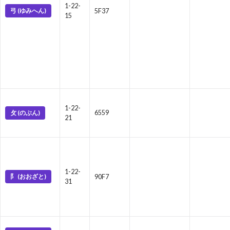
1-22-
弓 (ゆみへん)
5F37
15
1-22-
攵 (のぶん)
6559
21
1-22-
阝 (おおざと)
90F7
31