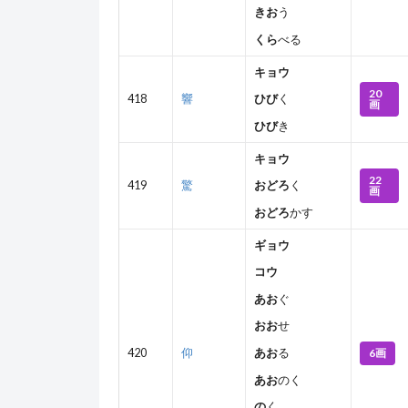
きお
う
くら
べる
キョウ
20
418
響
ひび
く
画
ひび
き
キョウ
22
419
驚
おどろ
く
画
おどろ
かす
ギョウ
コウ
あお
ぐ
おお
せ
6画
420
仰
あお
る
あお
のく
の
く