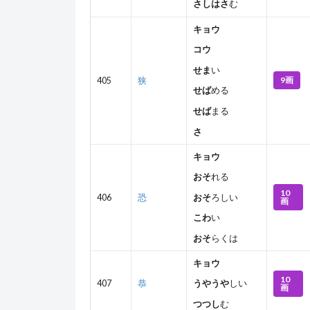
さしはさ
む
キョウ
コウ
せま
い
9画
405
狭
せば
める
せば
まる
さ
キョウ
おそ
れる
10
406
恐
おそ
ろしい
画
こわ
い
おそ
らくは
キョウ
10
407
恭
うやうや
しい
画
つつし
む