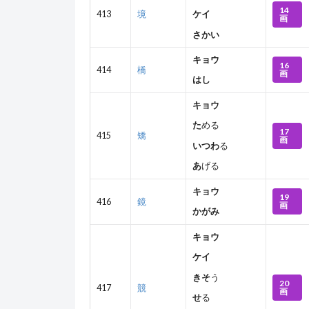
14
413
境
ケイ
画
さかい
キョウ
16
414
橋
画
はし
キョウ
た
める
17
415
矯
画
いつわ
る
あ
げる
キョウ
19
416
鏡
画
かがみ
キョウ
ケイ
きそ
う
20
417
競
画
せ
る