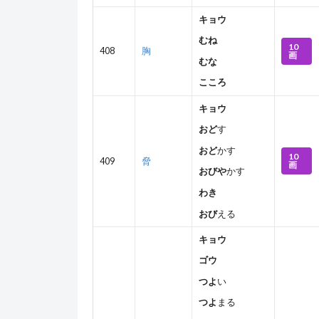
キョウ
むね
10
408
胸
画
むな
こころ
キョウ
おど
す
おど
かす
10
409
脅
画
おびや
かす
わき
おび
える
キョウ
ゴウ
つよ
い
つよ
まる