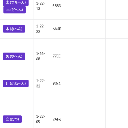
土 (つちへん)
1-22-
5883
13
土 (どへん)
1-22-
木 (きへん)
6A4B
22
1-66-
矢 (やへん)
77EE
68
1-22-
釒 (かねへん)
93E1
32
1-22-
立 (たつ)
7AF6
05