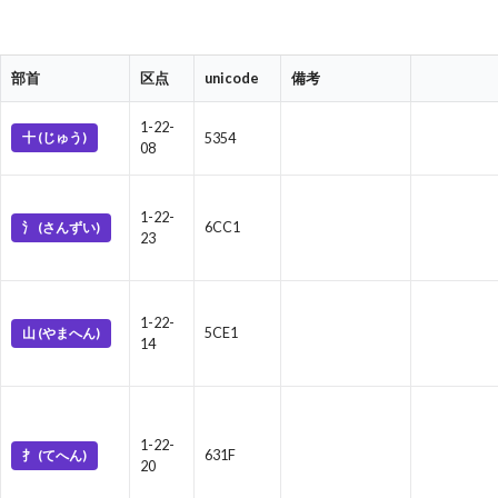
部首
区点
unicode
備考
1-22-
十 (じゅう)
5354
08
1-22-
氵 (さんずい)
6CC1
23
1-22-
山 (やまへん)
5CE1
14
1-22-
扌 (てへん)
631F
20