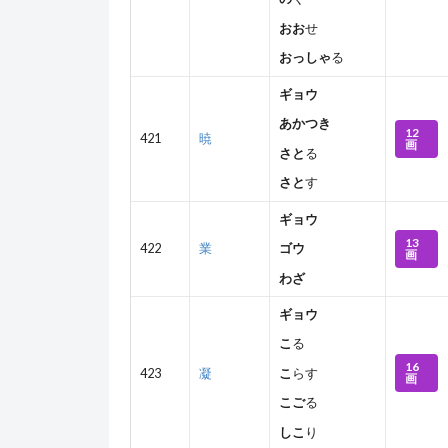
おお
せ
おっしゃ
る
ギョウ
あかつき
12
421
暁
画
さと
る
さと
す
ギョウ
13
422
業
ゴウ
画
わざ
ギョウ
こ
る
16
423
凝
こ
らす
画
こご
る
しこ
り