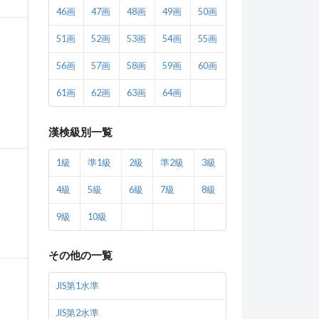
46画
47画
48画
49画
50画
51画
52画
53画
54画
55画
56画
57画
58画
59画
60画
61画
62画
63画
64画
漢検級別一覧
1級
準1級
2級
準2級
3級
4級
5級
6級
7級
8級
9級
10級
その他の一覧
JIS第1水準
JIS第2水準