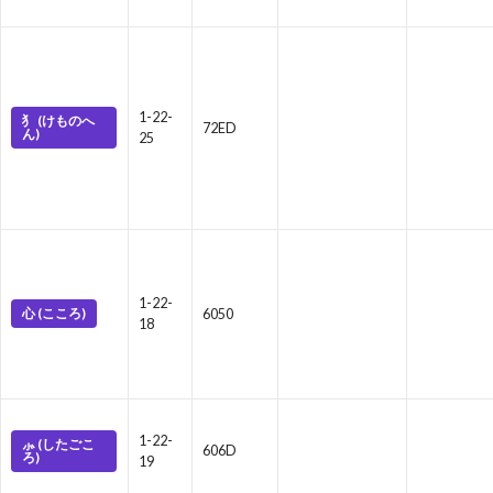
1-22-
犭 (けものへ
72ED
ん)
25
1-22-
心 (こころ)
6050
18
1-22-
⺗ (したごこ
606D
ろ)
19