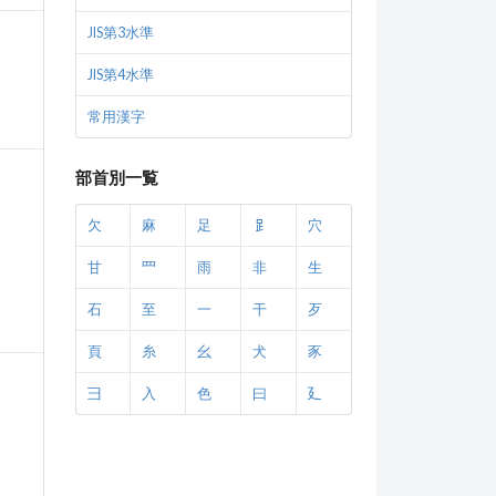
JIS第3水準
JIS第4水準
常用漢字
部首別一覧
欠
麻
足
𧾷
穴
甘
罒
雨
非
生
石
至
一
干
歹
頁
糸
幺
犬
豕
彐
入
色
曰
廴