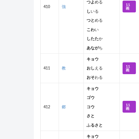
つよ
める
11
410
強
画
し
いる
つと
める
こわ
い
したた
か
あなが
ち
キョウ
11
411
教
おし
える
画
おそ
わる
キョウ
ゴウ
11
412
郷
コウ
画
さと
ふるさと
キョウ