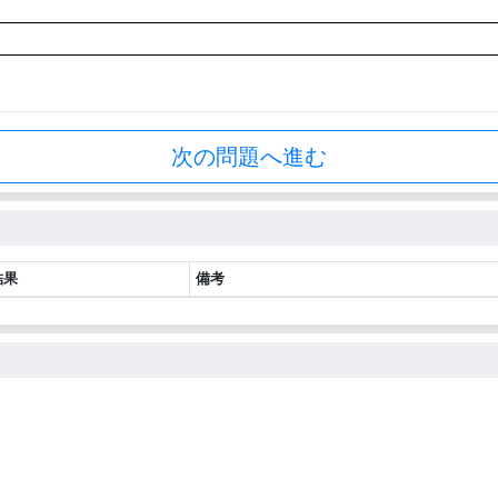
次の問題へ進む
結果
備考