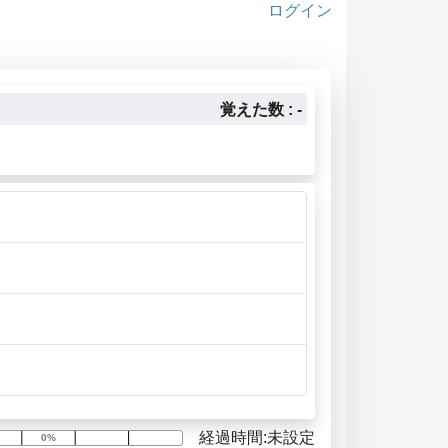
ログイン
覚えた数 : -
経過時間:未設定
0%
0%