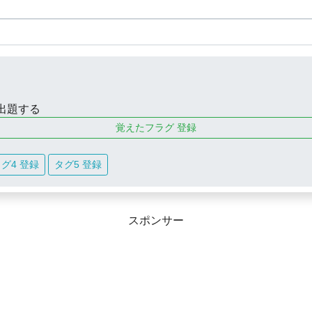
出題する
覚えたフラグ 登録
グ4 登録
タグ5 登録
スポンサー