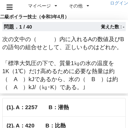
ログイ
マイページ
その他
二級ボイラー技士（令和3年4月）
問題．1 / 40
覚えた数 : -
次の文中の（ ）内に入れるAの数値及びB
の語句の組合せとして、正しいものはどれか。
「標準大気圧の下で、質量1㎏の水の温度を
1K（1℃）だけ高めるために必要な熱量は約
（ A ）kJであるから、水の（ B ）は約
（ A ）kJ/（㎏･K）である。｣
(1). A：2257 B：潜熱
(2). A：420 B：比熱