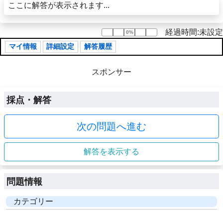
ここに解答が表示されます...
経過時間:未設定
0%
0%
マイ情報
詳細設定
解答履歴
スポンサー
採点・解答
次の問題へ進む
解答を表示する
問題情報
カテゴリー