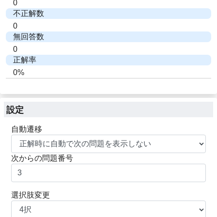
0
不正解数
0
無回答数
0
正解率
0%
設定
自動遷移
次からの問題番号
選択肢変更