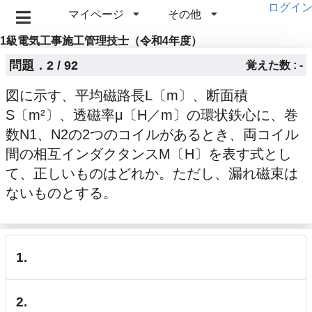
ログイ
マイページ
その他
1級電気工事施工管理技士（令和4年度）
問題．2 / 92
覚えた数 : -
図に示す、平均磁路長L〔m〕、断面積
S〔m²〕、透磁率μ〔H／m〕の環状鉄心に、巻
数N1、N2の2つのコイルがあるとき、両コイル
間の相互インダクタンスM〔H〕を表す式とし
て、正しいものはどれか。ただし、漏れ磁束は
ないものとする。
1.
2.