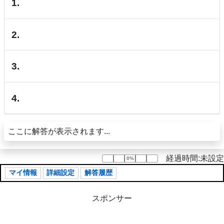
1.
2.
3.
4.
ここに解答が表示されます...
経過時間:未設定
0%
0%
マイ情報
詳細設定
解答履歴
スポンサー