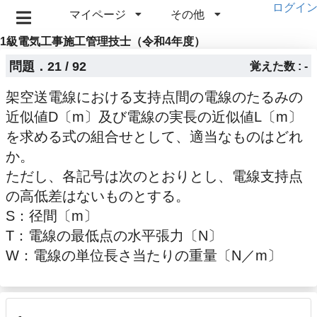
ログイ
マイページ
その他
1級電気工事施工管理技士（令和4年度）
問題．21 / 92
覚えた数 : -
架空送電線における支持点間の電線のたるみの
近似値D〔m〕及び電線の実長の近似値L〔m〕
を求める式の組合せとして、適当なものはどれ
か。
ただし、各記号は次のとおりとし、電線支持点
の高低差はないものとする。
S：径間〔m〕
T：電線の最低点の水平張力〔N〕
W：電線の単位長さ当たりの重量〔N／m〕