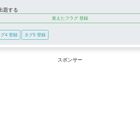
出題する
覚えたフラグ 登録
グ4 登録
タグ5 登録
スポンサー