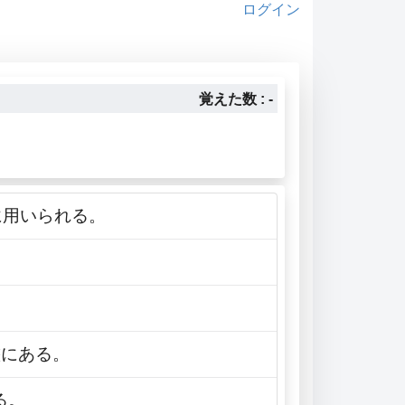
ログイン
覚えた数 : -
。
に用いられる。
態にある。
る。