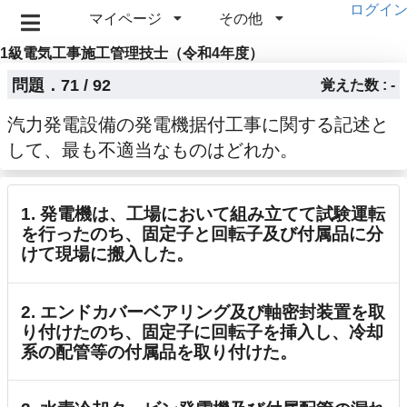
ログイ
マイページ
その他
1級電気工事施工管理技士（令和4年度）
問題．71 / 92
覚えた数 : -
汽力発電設備の発電機据付工事に関する記述と
して、最も不適当なものはどれか。
1. 発電機は、工場において組み立てて試験運転
を行ったのち、固定子と回転子及び付属品に分
けて現場に搬入した。
2. エンドカバーベアリング及び軸密封装置を取
り付けたのち、固定子に回転子を挿入し、冷却
系の配管等の付属品を取り付けた。