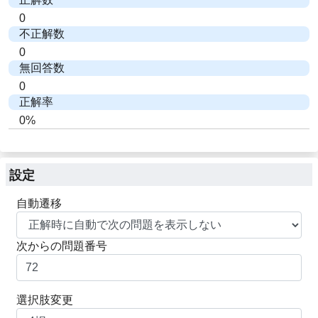
0
不正解数
0
無回答数
0
正解率
0%
設定
自動遷移
次からの問題番号
選択肢変更