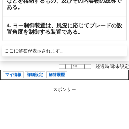
などを格納するもの、及びその内容物の総称で
ある。
4. ヨー制御装置は、風況に応じてブレードの設
置角度を制御する装置である。
ここに解答が表示されます...
経過時間:未設定
0%
0%
マイ情報
詳細設定
解答履歴
スポンサー