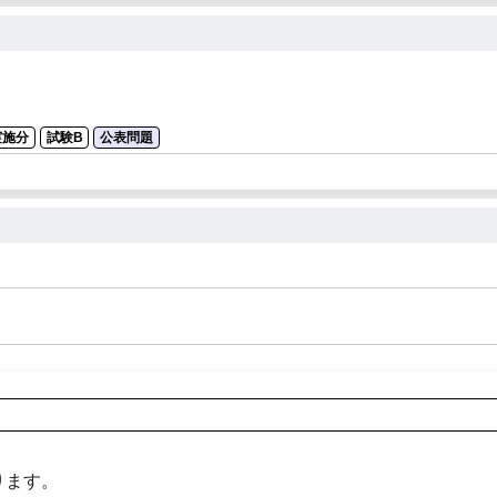
実施分
試験B
公表問題
ります。