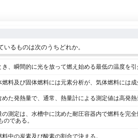
ているものは次のうちどれか。
けたとき、瞬間的に光を放って燃え始める最低の温度を
、液体燃料及び固体燃料には元素分析が、気体燃料には
熱を含めた発熱量で、通常、熱量計による測定値は高発
発熱量の測定は、水槽中に沈めた耐圧容器内で燃料を完
ものである。
は、燃料中の炭素及び酸素の割合で決まる。