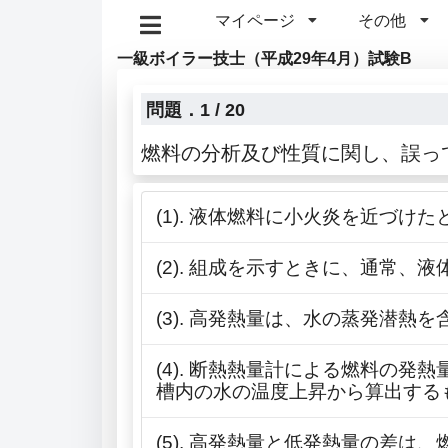
マイページ
その他
一級ボイラー技士（平成29年4月）試験B
問題．1 / 20
燃料の分析及び性質に関し、誤っ
(1). 液体燃料に小火炎を近づ
(2). 組成を示すときに、通常
(3). 高発熱量は、水の蒸発潜
(4). 断熱熱量計による燃料の
槽内の水の温度上昇から算出する
(5). 高発熱量と低発熱量の差