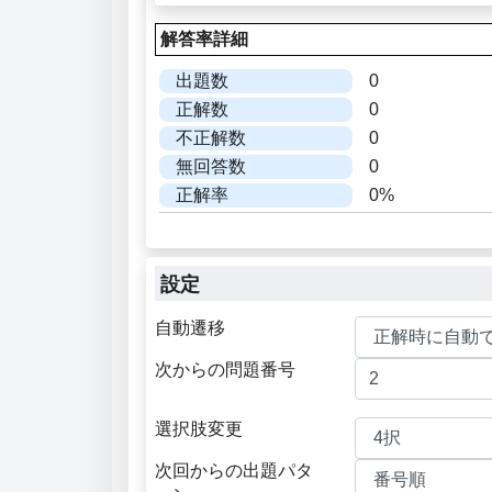
解答率詳細
出題数
0
正解数
0
不正解数
0
無回答数
0
正解率
0%
設定
自動遷移
次からの問題番号
選択肢変更
次回からの出題パタ