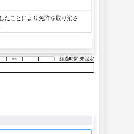
反したことにより免許を取り消さ
い。
経過時間:未設定
0%
0%