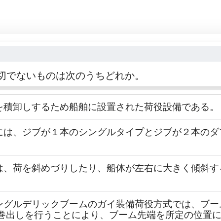
切でないものは次のうちどれか。
て荷を積卸しするため船舶に設置された荷役設備である。
装置には、ジブが１本のシングルタイプとジブが２本のダ
装置は、荷を斜めづりしたり、船体が左右に大きく傾斜
のシングルデリックブームのガイ装備荷役方式では、ブ
巻出しを行うことにより、ブーム先端を所定の位置