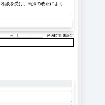
て相談を受け、民法の改正により
経過時間:未設定
0%
0%