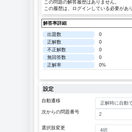
この問題の解答履歴はありません。
この履歴は、ログインしている必要があ
解答率詳細
出題数
0
正解数
0
不正解数
0
無回答数
0
正解率
0%
設定
自動遷移
次からの問題番号
選択肢変更