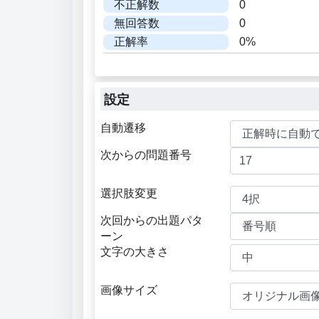
不正解数
0
無回答数
0
正解率
0%
設定
自動遷移
次からの問題番号
選択肢変更
次回からの出題パタ
ーン
文字の大きさ
画像サイズ