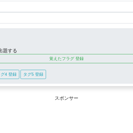
出題する
覚えたフラグ 登録
グ4 登録
タグ5 登録
スポンサー