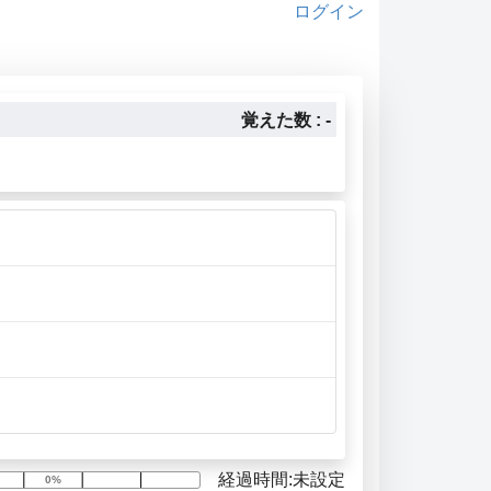
ログイン
覚えた数 : -
経過時間:未設定
0%
0%