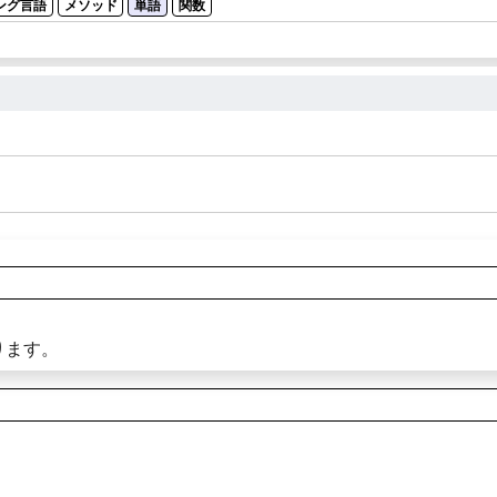
ング言語
メソッド
単語
関数
ります。