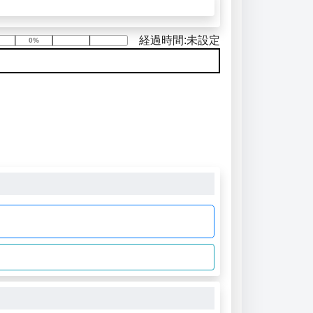
経過時間:未設定
0%
0%