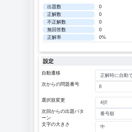
出題数
0
正解数
0
不正解数
0
無回答数
0
正解率
0%
設定
自動遷移
次からの問題番号
選択肢変更
次回からの出題パタ
ーン
文字の大きさ