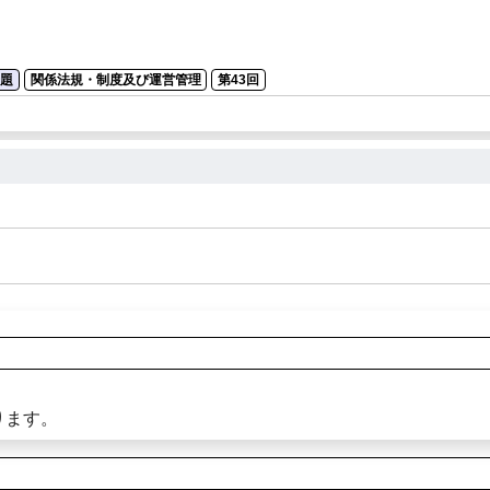
問題
関係法規・制度及び運営管理
第43回
ります。