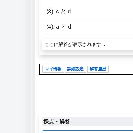
(3). c と d
(4). a と d
ここに解答が表示されます...
マイ情報
詳細設定
解答履歴
採点・解答