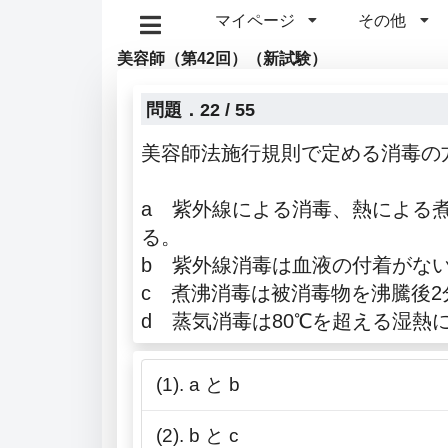
マイページ
その他
美容師（第42回）（新試験）
問題．22 / 55
美容師法施行規則で定める消毒の
a 紫外線による消毒、熱による
る。
b 紫外線消毒は血液の付着がない
c 煮沸消毒は被消毒物を沸騰後
d 蒸気消毒は80℃を超える湿熱
(1). a と b
(2). b と c