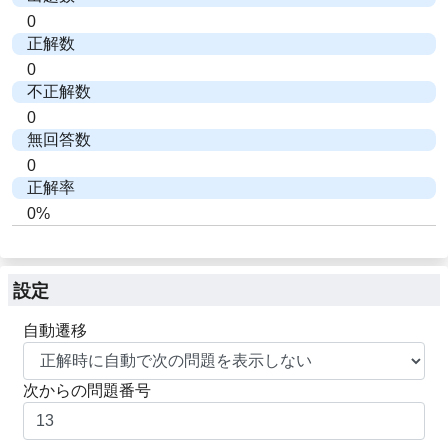
0
正解数
0
不正解数
0
無回答数
0
正解率
0%
設定
自動遷移
次からの問題番号