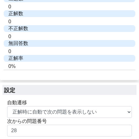
0
正解数
0
不正解数
0
無回答数
0
正解率
0%
設定
自動遷移
次からの問題番号