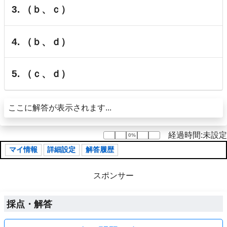
3. （ｂ、ｃ）
4. （ｂ、ｄ）
5. （ｃ、ｄ）
ここに解答が表示されます...
経過時間:未設定
0%
0%
マイ情報
詳細設定
解答履歴
スポンサー
採点・解答