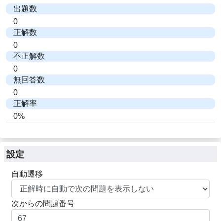
出題数
0
正解数
0
不正解数
0
無回答数
0
正解率
0%
設定
自動遷移
次からの問題番号