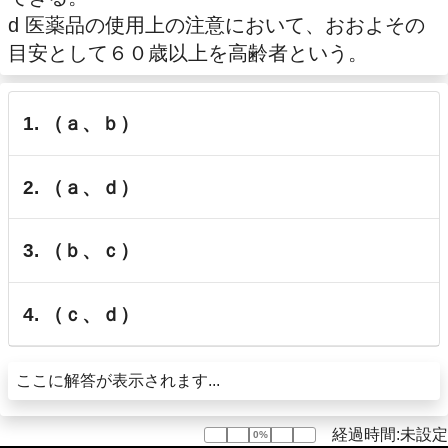
d 医薬品の使用上の注意において、おおよその
目安として６０歳以上を高齢者という。
1. （ａ、ｂ）
2. （ａ、ｄ）
3. （ｂ、ｃ）
4. （ｃ、ｄ）
ここに解答が表示されます...
経過時間:未設定
0%
0%