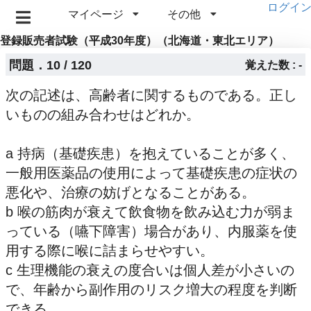
ログイ
マイページ
その他
登録販売者試験（平成30年度）（北海道・東北エリア）
問題．10 / 120
覚えた数 : -
次の記述は、高齢者に関するものである。正し
いものの組み合わせはどれか。
a 持病（基礎疾患）を抱えていることが多く、
一般用医薬品の使用によって基礎疾患の症状の
悪化や、治療の妨げとなることがある。
b 喉の筋肉が衰えて飲食物を飲み込む力が弱ま
っている（嚥下障害）場合があり、内服薬を使
用する際に喉に詰まらせやすい。
c 生理機能の衰えの度合いは個人差が小さいの
で、年齢から副作用のリスク増大の程度を判断
できる。