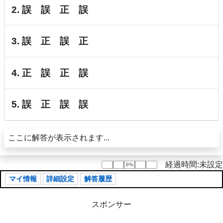
2. 誤 誤 正 誤
3. 誤 正 誤 正
4. 正 誤 正 誤
5. 誤 正 誤 誤
ここに解答が表示されます...
経過時間:未設定
0%
0%
マイ情報
詳細設定
解答履歴
スポンサー