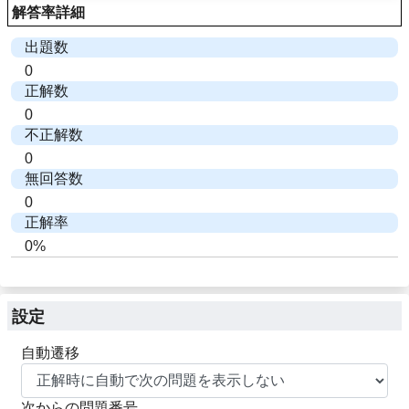
解答率詳細
出題数
0
正解数
0
不正解数
0
無回答数
0
正解率
0%
設定
自動遷移
次からの問題番号