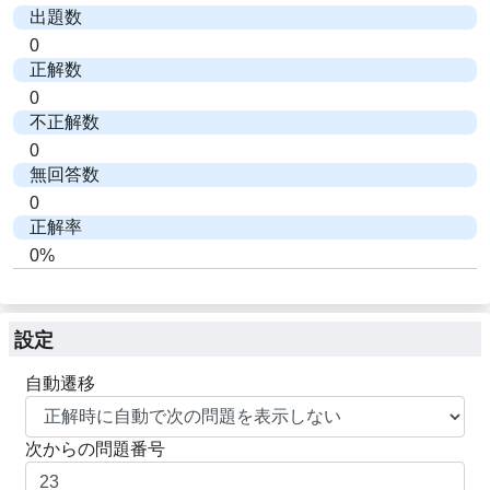
出題数
0
正解数
0
不正解数
0
無回答数
0
正解率
0%
設定
自動遷移
次からの問題番号