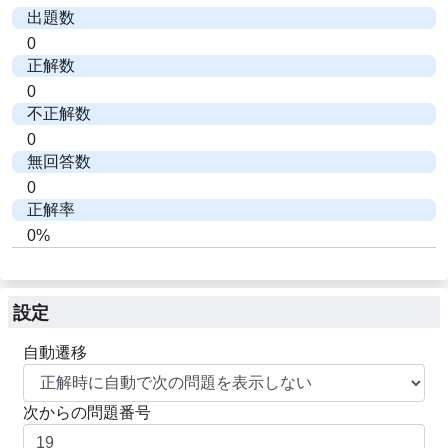
出題数
0
正解数
0
不正解数
0
無回答数
0
正解率
0%
設定
自動遷移
次からの問題番号