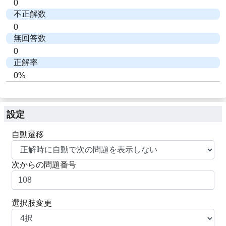
0
不正解数
0
無回答数
0
正解率
0%
設定
自動遷移
次からの問題番号
選択肢変更