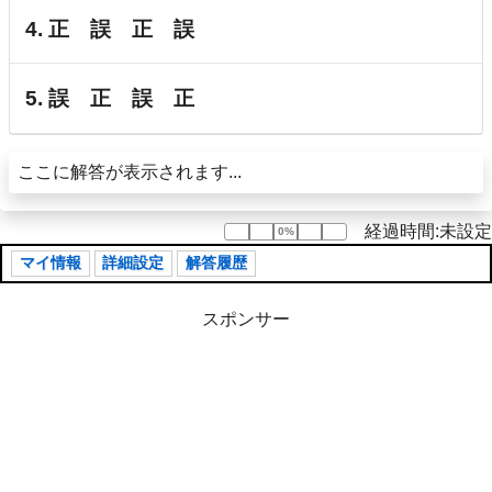
4. 正 誤 正 誤
5. 誤 正 誤 正
ここに解答が表示されます...
経過時間:未設定
0%
0%
マイ情報
詳細設定
解答履歴
スポンサー