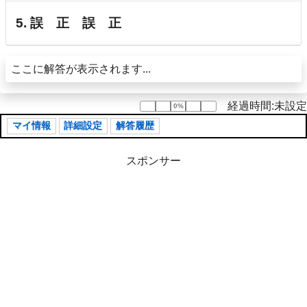
5. 誤 正 誤 正
ここに解答が表示されます...
経過時間:未設定
0%
0%
マイ情報
詳細設定
解答履歴
スポンサー