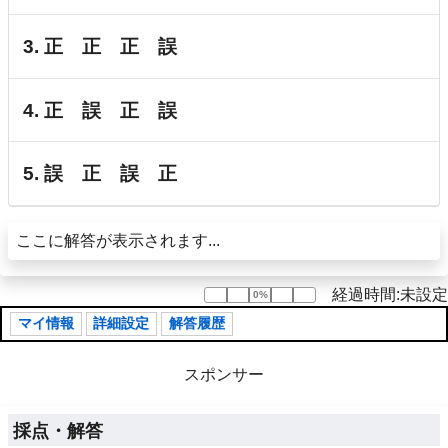
3. 正 正 正 誤
4. 正 誤 正 誤
5. 誤 正 誤 正
ここに解答が表示されます...
経過時間:未設定
0%
0%
マイ情報
詳細設定
解答履歴
スポンサー
採点・解答