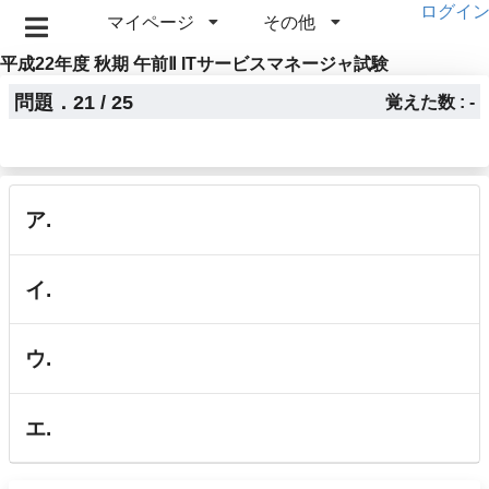
ログイ
マイページ
その他
平成22年度 秋期 午前Ⅱ ITサービスマネージャ試験
問題．21 / 25
覚えた数 : -
ア.
イ.
ウ.
エ.