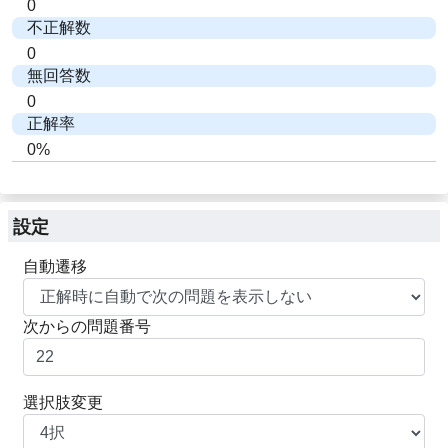
0
不正解数
0
無回答数
0
正解率
0%
設定
自動遷移
次からの問題番号
選択肢変更