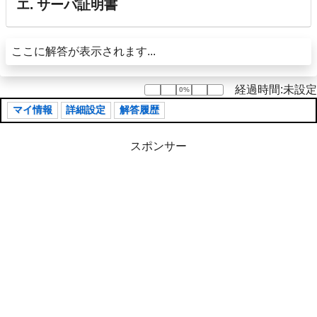
エ. サーバ証明書
ここに解答が表示されます...
経過時間:未設定
0%
0%
マイ情報
詳細設定
解答履歴
スポンサー