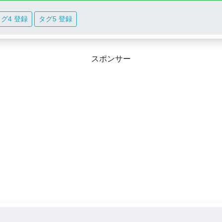
グ4 登録
タグ5 登録
スポンサー