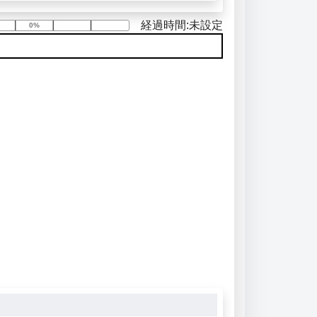
経過時間:未設定
0%
0%