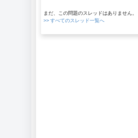
まだ、この問題のスレッドはありません。
>> すべてのスレッド一覧へ