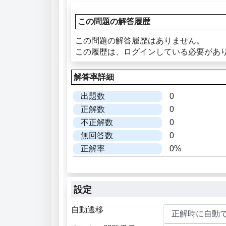
この問題の解答履歴
この問題の解答履歴はありません。
この履歴は、ログインしている必要があ
解答率詳細
出題数
0
正解数
0
不正解数
0
無回答数
0
正解率
0%
設定
自動遷移