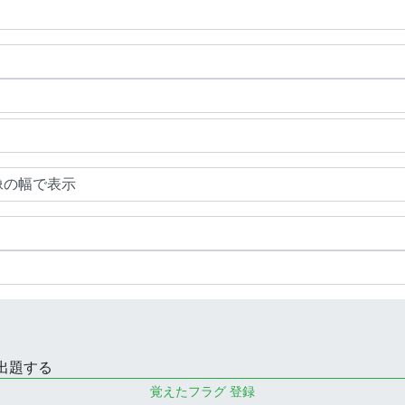
出題する
覚えたフラグ 登録