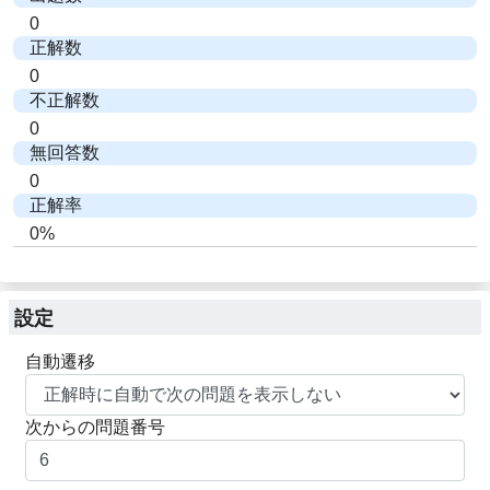
0
正解数
0
不正解数
0
無回答数
0
正解率
0%
設定
自動遷移
次からの問題番号