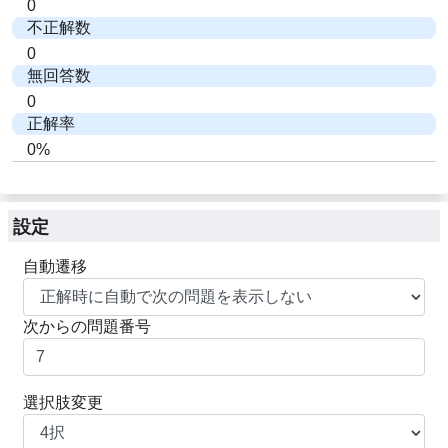
0
不正解数
0
無回答数
0
正解率
0%
設定
自動遷移
次からの問題番号
選択肢変更