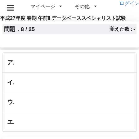
ログイ
マイページ
その他
平成27年度 春期 午前Ⅱ データベーススペシャリスト試験
問題．8 / 25
覚えた数 : -
ア.
イ.
ウ.
エ.