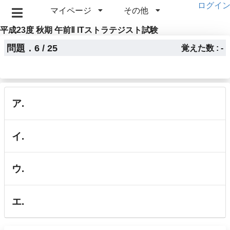
ログイ
マイページ
その他
平成23度 秋期 午前Ⅱ ITストラテジスト試験
問題．6 / 25
覚えた数 : -
ア.
イ.
ウ.
エ.