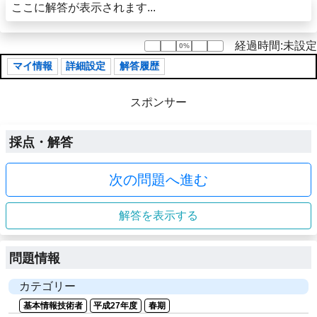
ここに解答が表示されます...
経過時間:未設定
0%
0%
マイ情報
詳細設定
解答履歴
スポンサー
採点・解答
次の問題へ進む
解答を表示する
問題情報
カテゴリー
基本情報技術者
平成27年度
春期