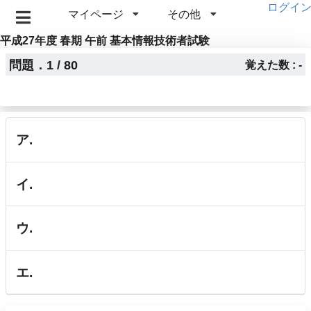
ログイ
マイページ
その他
平成27年度 春期 午前 基本情報技術者試験
問題．1 / 80
覚えた数 : -
ア.
イ.
ウ.
エ.