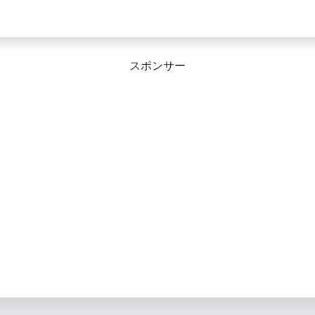
スポンサー