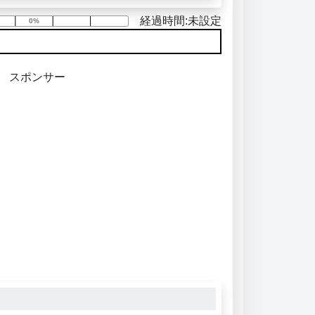
経過時間:未設定
0%
0%
スポンサー