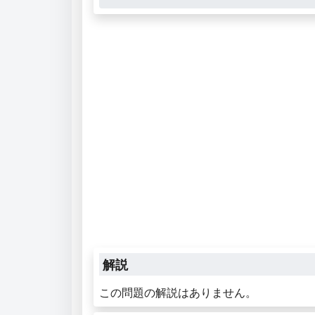
解説
この問題の解説はありません。