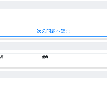
次の問題へ進む
結果
備考