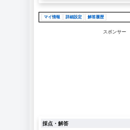
マイ情報
詳細設定
解答履歴
スポンサー
採点・解答