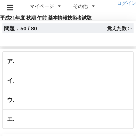
ログイ
マイページ
その他
平成21年度 秋期 午前 基本情報技術者試験
問題．50 / 80
覚えた数 : -
ア.
イ.
ウ.
エ.